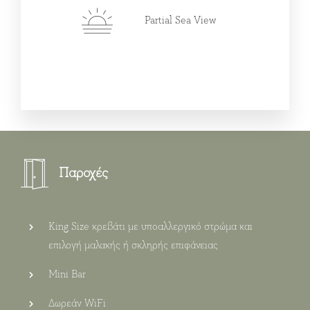
Partial Sea View
Παροχές
King Size κρεβάτι με υποαλλεργικό στρώμα και
επιλογή μαλακής ή σκληρής επιφάνειας
Mini Bar
Δωρεάν WiFi